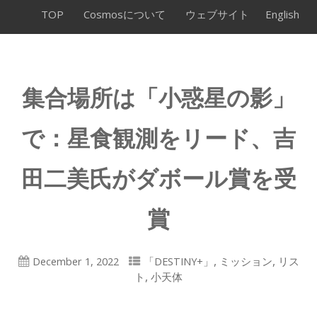
TOP
Cosmosについて
ウェブサイト
English
集合場所は「小惑星の影」
で：星食観測をリード、吉
田二美氏がダボール賞を受
賞
,
,
December 1, 2022
「DESTINY+」
ミッション
リス
,
ト
小天体