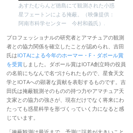
あすたむらんど徳島にて観測された小惑
星フェートンによる掩蔽。（映像提供：
阿南市科学センター 今村和義氏）.
プロフェッショナルの研究者とアマチュアの観測
者との協力関係を確立したことが認められ、吉田
氏は
IOTAによる今年のホーマー・F・ダボール賞
を受賞
しました。ダボール賞はIOTA創立時の役員
の名前にちなんで名づけられたもので、星食天文
学とIOTAへの顕著な貢献を表彰するものです。吉
田氏は掩蔽観測そのものの持つ力やアマチュア天
文家との協力の強さが、現在だけでなく将来にわ
たっても惑星科学を形づくっていく力になると感
じています。
「掩蔽観測は最近まで、予測に誤差が大きいこと