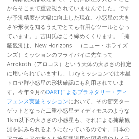
からそこまで重要視されていませんでした。です
が予測精度が大幅に向上した現在、小惑星の大き
さや形状を知るうえでとても有用なツールとなっ
ています。」吉田氏はこう締めくくります。「掩
蔽観測は、New Horizons （ニュー・ホライズ
ンズ）ミッションのフライバイに先立って
Arrokoth（アロコス）という天体の大きさの推定
に用いられていますし、Lucyミッションでは木星
トロヤ群小惑星の形状確認にも利用されていま
す。今年９月の
DARTによるプラネタリー・ディ
フェンス実証ミッション
において、その衝突ター
ゲットとなった二重小惑星ディディモスのような
1km以下の大きさの小惑星も、それによる掩蔽観
測を試みられるようになっているのです。日本の
アマチュアの方々も掩蔽観測用の望遠鏡やカメラ