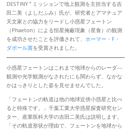
＋
DESTINY
ミッションで地上観測を主担当する吉
田二美（よしだふみ）氏が、研究者とアマチュア
天文家との協力をリードし小惑星フェートン
（Phaeton）による恒星掩蔽現象（星食）の観測
を成功させたことを評価されて、
ホーマー・F・
ダボール賞
を受賞されました。
小惑星フェートンはこれまで地球からのレーダ―
観測や光学観測がなされたにも関わらず、なかな
かはっきりとした姿を見せませんでした。
「フェートンの軌道は他の地球近傍小惑星と比べ
ると特殊です。」千葉工業大学惑星探査研究セン
ター、産業医科大学の吉田二美氏は説明します。
「その軌道形状が理由で、フェートンを地球から