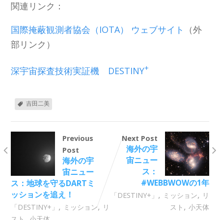
関連リンク：
国際掩蔽観測者協会（IOTA） ウェブサイト
（外
部リンク）
+
深宇宙探査技術実証機 DESTINY
吉田二美
Previous
Next Post
海外の宇
Post
宙ニュー
海外の宇
ス：
宙ニュー
#WEBBWOWの1年
ス：地球を守るDARTミ
,
,
ッションを追え！
「DESTINY+」
ミッション
リ
,
,
,
「DESTINY+」
ミッション
リ
スト
小天体
,
スト
小天体