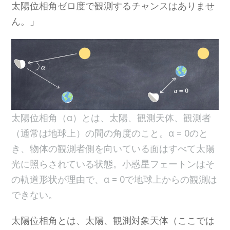
太陽位相角ゼロ度で観測するチャンスはありませ
ん。」
太陽位相角（α）とは、太陽、観測天体、観測者
（通常は地球上）の間の角度のこと。α = 0のと
き、物体の観測者側を向いている面はすべて太陽
光に照らされている状態。小惑星フェートンはそ
の軌道形状が理由で、α = 0で地球上からの観測は
できない。
太陽位相角とは、太陽、観測対象天体（ここでは