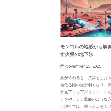
モンゴルの地形から解
す火星の地下氷
November 25, 2025
夏が終わると、荒涼とした
当たる陽の光が弱くなり、
氷点下まで下がります。す
ナダやロシア北部のような
土地帯では、地下およそ１