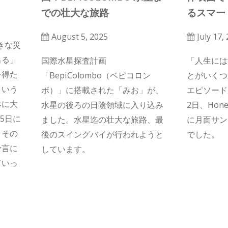
での壮大な旅路
るスマー
August 5, 2025
July 17,
きな災
出る」
国際水星探査計画
「人生には
を得た
「BepiColombo（ベピコロン
とがいくつ
という
ボ）」に搭載された「みお」が、
エピソード
本に大
水星の後ろの日陰領域に入り込み
2日、Hone
5日に
ました。水星迄の壮大な旅路、最
に月面サン
、その
後のスイングバイが行われようと
でした。
予言に
しています。
ていっ
ってい
備える
？