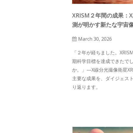
XRISM２年間の成果：
測が明かす新たな宇宙
March 30, 2026
「２年が経ちました。XRIS
期科学目標を達成できたで
か。」—X線分光撮像衛星XR
主要な成果を、ダイジェス