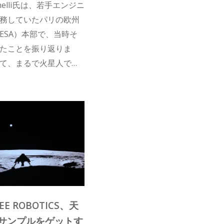
nelli氏は、若手エンジニ
務していたパリの欧州
ESA）本部で、当時そ
たことを振り返りま
て、まるで火星人でも
うな目で見られまし
とISASは、科学的重要
れ小規模で迅速なミッ
計で密接なパートナー
いていきます。
EE ROBOTICS、天
サンプルをゲットす