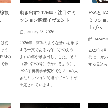
X線観
動き出す2026年：注目のミ
ESAと J
像
ッション関連イヴェント
ミッショ
上げへ
January 28, 2026
Decembe
Mは初
2026年、雷鳴のような勢いを象徴
しょう
する干支である丙午（ひのえう
2029年4
ISMの
ま）の年が動き出しました。その
代に一度の
トで振
力強い蹄の音に導かれるように、
する見込み
JAXA宇宙科学研究所では四つの大
きなミッション関連イヴェントが
予定されています。