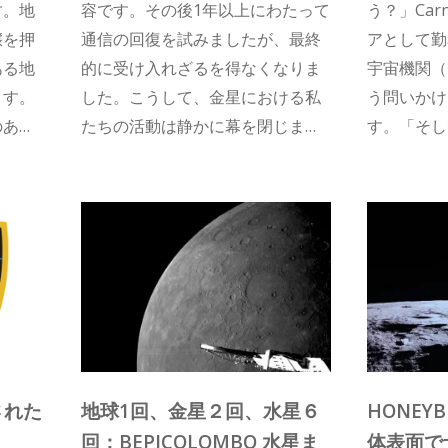
す。地
容です。その後1年以上にわたって
う？」Car
壌を押
通信の回復を試みましたが、最終
アとして勤
ある地
的に受け入れざるを得なくなりま
宇宙機関（
ます。
した。こうして、金星における私
う問いかけ
のあり
たちの活動は静かに幕を閉じまし
す。「そし
た。
見るかのよ
た。」ESA
性が認めら
ションの設
シップを築
された
地球1回、金星２回、水星６
HONEYB
回：BEPICOLOMBO 水星ま
体表面で