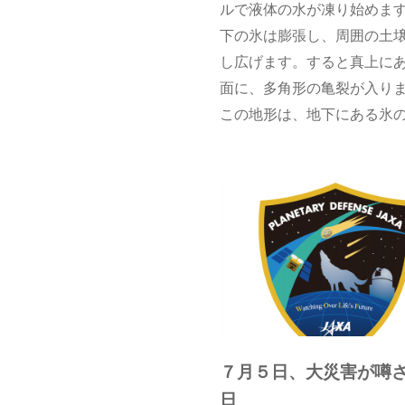
ルで液体の水が凍り始めま
下の氷は膨張し、周囲の土
し広げます。すると真上に
面に、多角形の亀裂が入り
この地形は、地下にある氷
かを知る鍵になります。
７月５日、大災害が噂
日