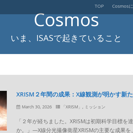
TOP
Cosmos
Cosmos
いま、ISASで起きていること
XRISM２年間の成果：X線観測が明かす新
March 30, 2026
「XRISM」
,
ミッション
「２年が経ちました。XRISMは初期科学目標を
か。」—X線分光撮像衛星XRISMの主要な成果