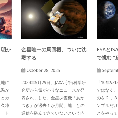
き明か
金星唯一の周回機、ついに沈
ESAとI
黙する
で挑む ”
October 28, 2025
Septemb
大地に
2024年5月29日、JAXA 宇宙科学研
「10年や
気温が
究所から気がかりなニュースが発
ではなく、
るとカ
表されました。金星探査機「あか
のを２，３
永久凍
つき」が過去１か月間、地上との
ンプルだけ
メート
通信を確立できていないという内
とをやって