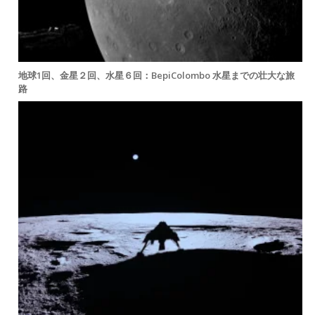
地球1回、金星２回、水星６回：BepiColombo 水星までの壮大な旅
路