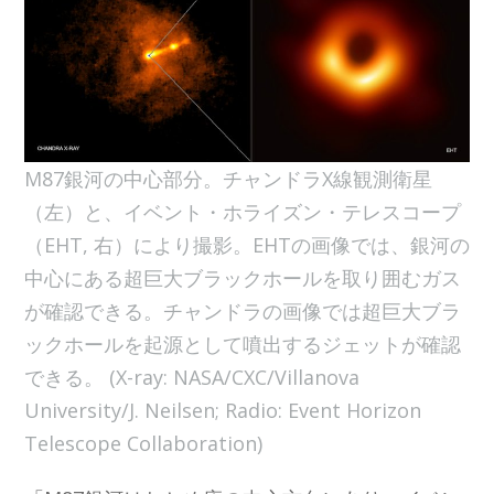
M87銀河の中心部分。チャンドラX線観測衛星
（左）と、イベント・ホライズン・テレスコープ
（EHT, 右）により撮影。EHTの画像では、銀河の
中心にある超巨大ブラックホールを取り囲むガス
が確認できる。チャンドラの画像では超巨大ブラ
ックホールを起源として噴出するジェットが確認
できる。 (X-ray: NASA/CXC/Villanova
University/J. Neilsen; Radio: Event Horizon
Telescope Collaboration)