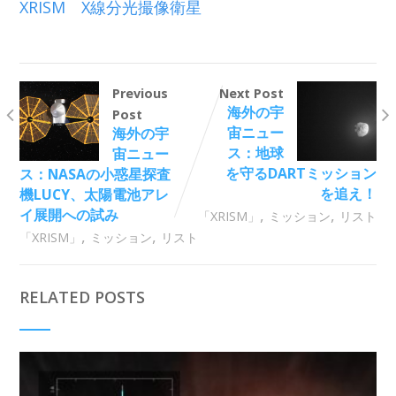
XRISM X線分光撮像衛星
Previous
Next Post
海外の宇
Post
宙ニュー
海外の宇
ス：地球
宙ニュー
を守るDARTミッション
ス：NASAの小惑星探査
を追え！
機LUCY、太陽電池アレ
,
,
イ展開への試み
「XRISM」
ミッション
リスト
,
,
「XRISM」
ミッション
リスト
RELATED POSTS