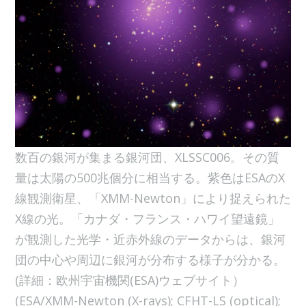
数百の銀河が集まる銀河団、XLSSC006。その質
量は太陽の500兆個分に相当する。紫色はESAのX
線観測衛星、「XMM-Newton」により捉えられた
X線の光。「カナダ・フランス・ハワイ望遠鏡」
が観測した光学・近赤外線のデータからは、銀河
団の中心や周辺に銀河が分布する様子が分かる。
(詳細：欧州宇宙機関(ESA)ウェブサイト）
(ESA/XMM-Newton (X-rays); CFHT-LS (optical);