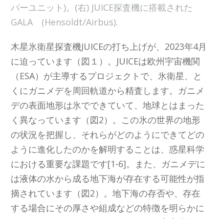
バーユニット)。(右) JUICE探査機に搭載された
GALA (Hensoldt/Airbus).
木星氷衛星探査機JUICEの打ち上げが、2023年4月
に迫っています（図１）。JUICEは欧州宇宙機関
（ESA）が主導するプロジェクトで、氷衛星、と
くにガニメデを周回軌道から精査します。ガニメ
デの表面地形は氷でできていて、地球とはまった
く異なっています（図2）。この氷の世界の地形
の状況を把握し、それらがどのようにできてどの
ように進化したのかを解明することは、惑星科学
における重要な課題です[1-6]。また、ガニメデに
は液体の水から成る地下海が存在する可能性が指
摘されています（図2）。地下海の存否や、存在
する場合にその厚さや組成などの特徴を明らかに