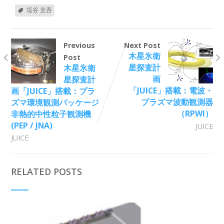
塩谷 圭吾
Previous
Next Post
木星氷衛
Post
星探査計
木星氷衛
画
星探査計
「JUICE」搭載：電波・
画「JUICE」搭載：プラ
プラズマ波動観測器
ズマ環境観測パッケージ
（RPWI）
非熱的中性粒子観測機
(PEP / JNA)
JUICE
JUICE
RELATED POSTS