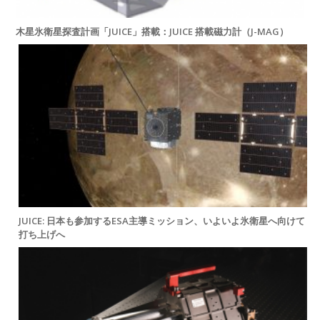
木星氷衛星探査計画「JUICE」搭載：JUICE 搭載磁力計（J-MAG）
JUICE: 日本も参加するESA主導ミッション、いよいよ氷衛星へ向けて
打ち上げへ