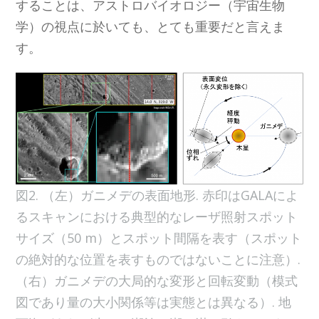
することは、アストロバイオロジー（宇宙生物
学）の視点に於いても、とても重要だと言えま
す。
図2. （左）ガニメデの表面地形. 赤印はGALAによ
るスキャンにおける典型的なレーザ照射スポット
サイズ（50 m）とスポット間隔を表す（スポット
の絶対的な位置を表すものではないことに注意）.
（右）ガニメデの大局的な変形と回転変動（模式
図であり量の大小関係等は実態とは異なる）. 地