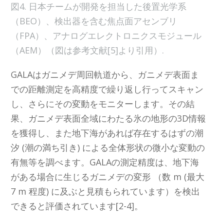
図4. 日本チームが開発を担当した後置光学系
（BEO）、検出器を含む焦点面アセンブリ
（FPA）、アナログエレクトロニクスモジュール
（AEM）（図は参考文献[5]より引用）.
GALAはガニメデ周回軌道から、ガニメデ表面ま
での距離測定を高精度で繰り返し行ってスキャン
し、さらにその変動をモニターします。その結
果、ガニメデ表面全域にわたる氷の地形の3D情報
を獲得し、また地下海があれば存在するはずの潮
汐 (潮の満ち引き) による全体形状の微小な変動の
有無等を調べます。GALAの測定精度は、地下海
がある場合に生じるガニメデの変形 （数 m (最大
7 m 程度) に及ぶと見積もられています）を検出
できると評価されています[2-4]。