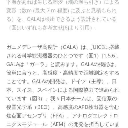
下海があれば生じる潮汐（潮の満ち引き）による
変形（数m (最大 7 m 程度) に及ぶと見積もられ
る）を、GALAは検出できるよう設計されている
（図はいずれも参考文献[6]より引用）.
ガニメデレーザ高度計（GALA）は、JUICEに搭載
される科学観測機器のひとつです（図1）[1,5,6]。
GALAは「ガーラ」と読みます。GALAの機能は、
簡単に言うと、高感度・高精度で距離測定をする
ことです。GALAの開発は、ドイツ（主導）、日
本、スイス、スペインによる国際協力で進められ
ています（図3）。我々日本チームは、受信系の
後置光学系（BEO）、高感度のAPD検出器を含む
焦点面アセンブリ（FPA）、アナログエレクトロ
ニクスモジュール（AEM）の開発を担当していま