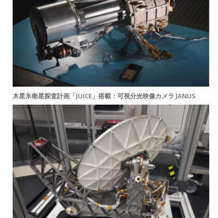
木星氷衛星探査計画「JUICE」搭載：可視分光映像カメラ JANUS